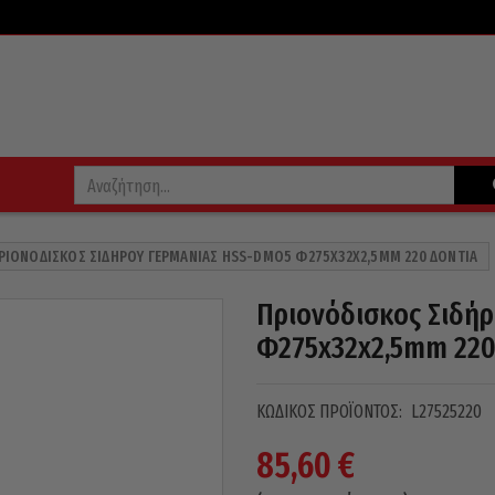
ΡΙΟΝΌΔΙΣΚΟΣ ΣΙΔΉΡΟΥ ΓΕΡΜΑΝΊΑΣ HSS-DMO5 Φ275X32X2,5MM 220 ΔΌΝΤΙΑ
Πριονόδισκος Σιδή
Φ275x32x2,5mm 220
ΚΩΔΙΚΌΣ ΠΡΟΪΌΝΤΟΣ:
L27525220
85,60
€