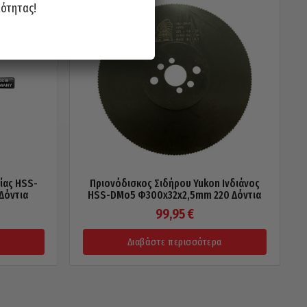
ιότητας!
ίας HSS-
Πριονόδισκος Σιδήρου Yukon Ινδιάνος
Δόντια
HSS-DMo5 Φ300x32x2,5mm 220 Δόντια
99,95
€
Διαβάστε περισσότερα