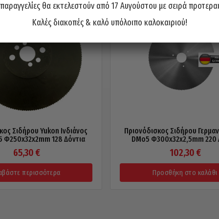
 παραγγελίες θα εκτελεστούν από 17 Αυγούστου με σειρά προτερα
Καλές διακοπές & καλό υπόλοιπο καλοκαιριού!
κος Σιδήρου Yukon Ινδιάνος
Πριονόδισκος Σιδήρου Γερμαν
 Φ250x32x2mm 128 Δόντια
DMo5 Φ300x32x2,5mm 220 
65,30
€
102,30
€
αβάστε περισσότερα
Προσθήκη στο καλάθι