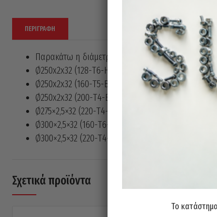
ΠΕΡΙΓΡΑΦΉ
Παρακάτω η διάμετρος, ο αριθμός των δοντών, το
Ø250x2x32 (128-Τ6-HZ)
Ø250x2x32 (160-Τ5-BW)
Ø250x2x32 (200-Τ4-BW)
Ø275×2,5×32 (220-Τ4-BW)
Ø300×2,5×32 (160-Τ6-HZ)
Ø300×2,5×32 (220-Τ4-BW)
Σχετικά προϊόντα
Το κατάστημα 