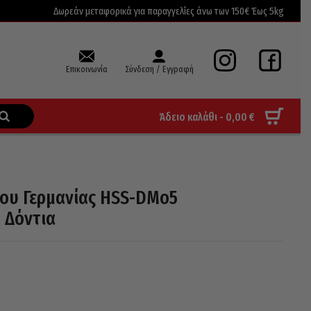
Δωρεάν μεταφορικά για παραγγελίες άνω των 150€ Έως 5kg
Επικοινωνία
Σύνδεση / Εγγραφή
Άδειο καλάθι -
0,00
€
ρου Γερμανίας HSS-DMo5
 Δόντια