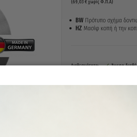
(
69,03
€
χωρίς Φ.Π.Α)
BW
Πρότυπο σχήμα δοντιώ
HZ
Μασίφ κοπή ή την κο
Άμεσα διαθέ
Διαθεσιμότητα: