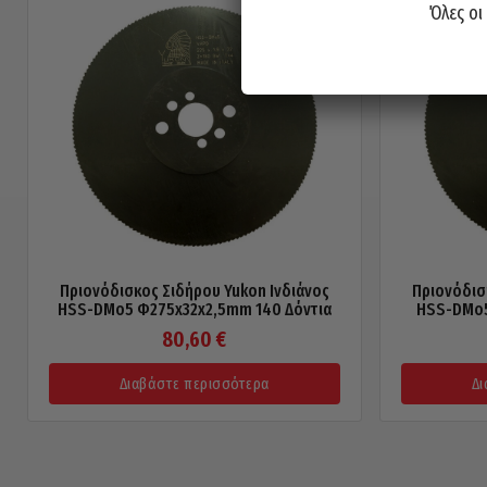
Όλες οι
Πριονόδισκος Σιδήρου Yukon Ινδιάνος
Πριονόδισ
HSS-DMo5 Φ275x32x2,5mm 140 Δόντια
HSS-DMo5
80,60
€
Διαβάστε περισσότερα
Δι