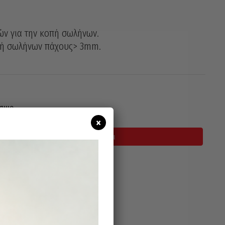
ν για την κοπή σωλήνων.
πή σωλήνων πάχους> 3mm.
σιμο
×
Προσθήκη Στο Καλάθι