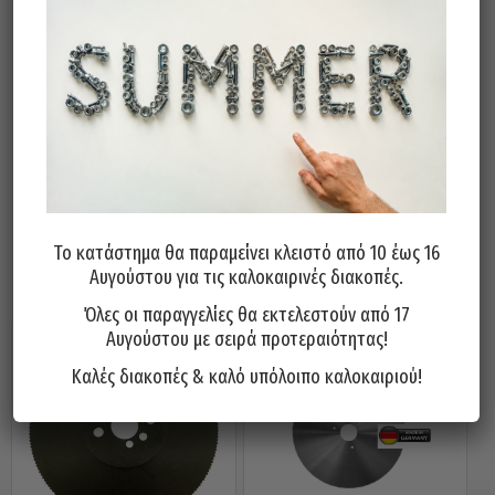
Ø250x2x32 (128-Τ6-HZ)
Ø250x2x32 (160-Τ5-BW)
Ø250x2x32 (200-Τ4-BW)
Ø275×2,5×32 (220-Τ4-BW)
Ø300×2,5×32 (160-Τ6-HZ)
Ø300×2,5×32 (220-Τ4-BW)
Το κατάστημα θα παραμείνει κλειστό από 10 έως 16
Σχετικά προϊόντα
Αυγούστου για τις καλοκαιρινές διακοπές.
Όλες οι παραγγελίες θα εκτελεστούν από 17
Αυγούστου με σειρά προτεραιότητας!
Καλές διακοπές & καλό υπόλοιπο καλοκαιριού!