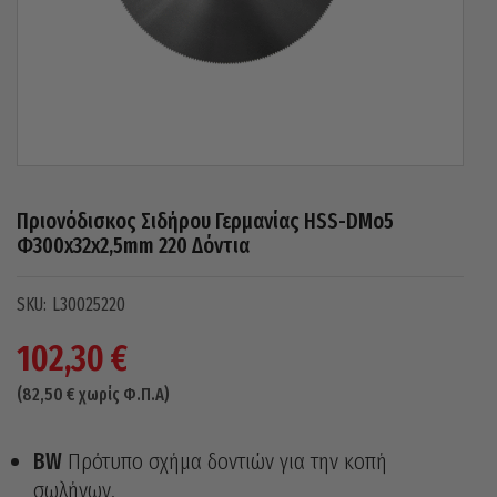
Πριονόδισκος Σιδήρου Γερμανίας HSS-DMo5
Φ300x32x2,5mm 220 Δόντια
L30025220
102,30
€
(
82,50
€
χωρίς Φ.Π.Α)
BW
Πρότυπο σχήμα δοντιών για την κοπή
σωλήνων.