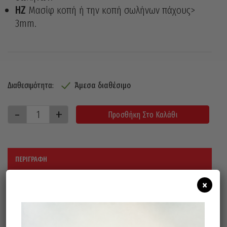
HZ
Μασίφ κοπή ή την κοπή σωλήνων πάχους>
3mm.
Άμεσα διαθέσιμο
Διαθεσιμότητα:
Προσθήκη Στο Καλάθι
ΠΕΡΙΓΡΑΦΉ
×
Παρακάτω η διάμετρος, ο αριθμός των
δοντών, το βήμα και η μορφή των
δοντιών: