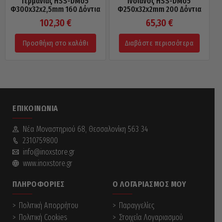
Γερμανίας HSS-DMo5
Ινδιάνος HSS-DMo5
Φ300x32x2,5mm 160 Δόντια
Φ250x32x2mm 200 Δόντια
102,30
€
65,30
€
Προσθήκη στο καλάθι
Διαβάστε περισσότερα
ΕΠΙΚΟΙΝΩΝΊΑ
Νέα Mοναστηριού 68, Θεσσαλονίκη 563 34
2310759800
info@inoxstore.gr
www.inoxstore.gr
ΠΛΗΡΟΦΟΡΊΕΣ
Ο ΛΟΓΑΡΙΑΣΜΌΣ ΜΟΥ
Πολιτική Απορρήτου
Παραγγελίες
Πολιτική Cookies
Στοιχεία Λογαριασμού