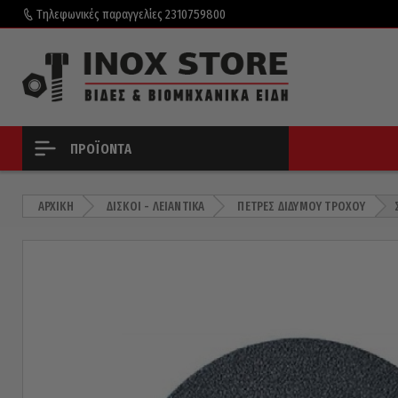
Τηλεφωνικές παραγγελίες
2310759800
ΠΡΟΪΌΝΤΑ
ΑΡΧΙΚΉ
ΔΊΣΚΟΙ - ΛΕΙΑΝΤΙΚΆ
ΠΈΤΡΕΣ ΔΊΔΥΜΟΥ ΤΡΟΧΟΎ