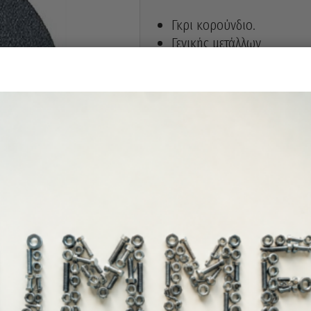
Γκρι κορούνδιο.
Γενικής μετάλλων
Διάμετρος : 175mm
Πάχος : 20mm
Οπή : 32mm
Κόκκος : 46
Στροφές ανά λεπτό : 4.400
Άμεσα διαθέ
Διαθεσιμότητα: