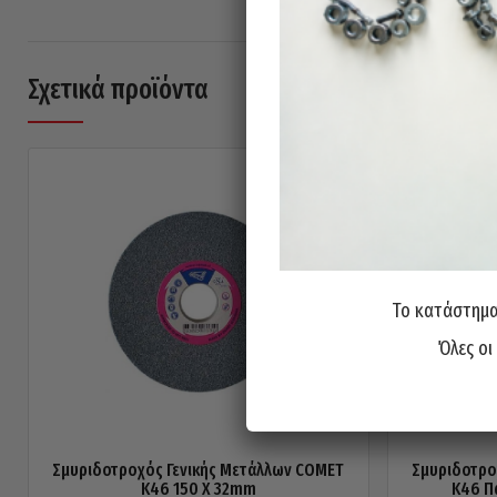
Σχετικά προϊόντα
Το κατάστημα 
Όλες οι
Σμυριδοτροχός Γενικής Μετάλλων COMET
Σμυριδοτρο
Κ46 150 X 32mm
Κ46 Π