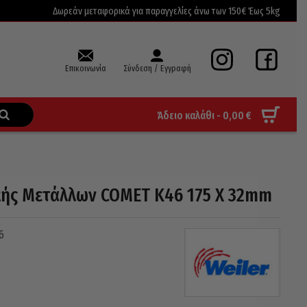
Δωρεάν μεταφορικά για παραγγελίες άνω των 150€ Έως 5kg
Επικοινωνία
Σύνδεση / Εγγραφή
Άδειο καλάθι -
0,00
€
κής Μετάλλων COMET Κ46 175 X 32mm
6