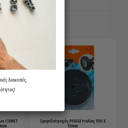
ινές διακοπές.
ιότητας!
λων COMET
Σμυριδοτροχός POGGI Ιταλίας 100 X
32mm
13mm