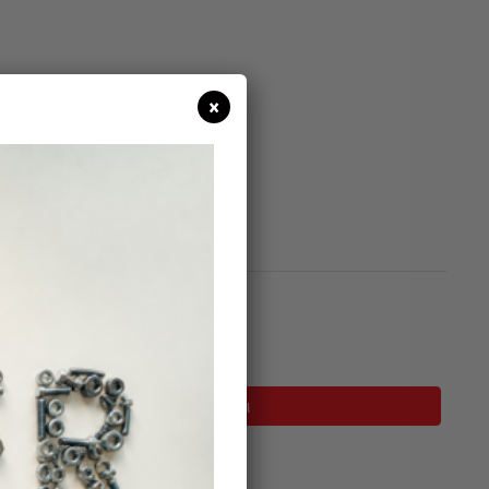
×
σιμο
Προσθήκη Στο Καλάθι