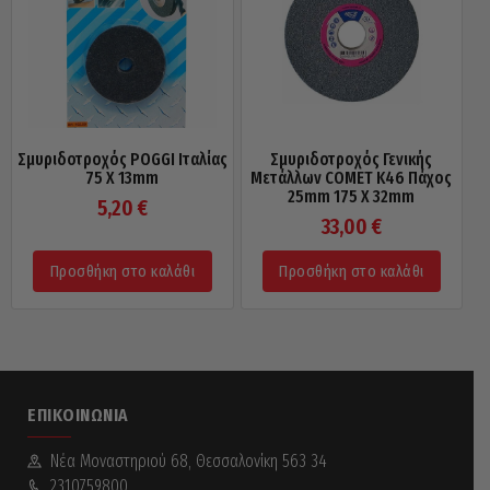
Σμυριδοτροχός POGGI Ιταλίας
Σμυριδοτροχός Γενικής
75 X 13mm
Μετάλλων COMET Κ46 Πάχος
25mm 175 X 32mm
5,20
€
33,00
€
Προσθήκη στο καλάθι
Προσθήκη στο καλάθι
ΕΠΙΚΟΙΝΩΝΊΑ
Νέα Mοναστηριού 68, Θεσσαλονίκη 563 34
2310759800