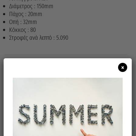
Διάμετρος : 150mm
Πάχος : 20mm
Οπή : 32mm
Κόκκος : 80
Στροφές ανά λεπτό : 5.090
×
Άμεσα διαθέσιμο
Διαθεσιμότητα:
Προσθήκη Στο Καλάθι
Σχετικά προϊόντα