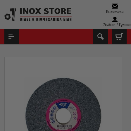
Επικοινωνία
Σύνδεση / Εγγραφ
ΑΡΧΙΚΉ
ΔΊΣΚΟΙ - ΛΕΙΑΝΤΙΚΆ
ΠΈΤΡΕΣ ΔΊΔΥΜΟΥ ΤΡΟΧΟΎ
ΣΜΥΡΙΔΟΤΡΟΧΌΣ ΓΕΝΙΚΉΣ ΜΕΤΆΛΛΩΝ COMET Κ80 150 X 32MM