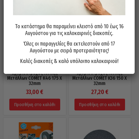
Το κατάστημα θα παραμείνει κλειστό από 10 έως 16
Αυγούστου για τις καλοκαιρινές διακοπές.
Όλες οι παραγγελίες θα εκτελεστούν από 17
Αυγούστου με σειρά προτεραιότητας!
Καλές διακοπές & καλό υπόλοιπο καλοκαιριού!
Σμυριδοτροχός Γενικής
Σμυριδοτροχός Γενικής
Μετάλλων COMET Κ46 175 X
Μετάλλων COMET Κ36 150 X
32mm
32mm
33,00
€
27,20
€
Προσθήκη στο καλάθι
Προσθήκη στο καλάθι