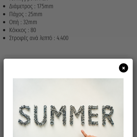
Διάμετρος : 175mm
Πάχος : 25mm
Οπή : 32mm
Κόκκος : 80
Στροφές ανά λεπτό : 4.400
×
Άμεσα διαθέσιμο
Διαθεσιμότητα:
Προσθήκη Στο Καλάθι
Σχετικά προϊόντα