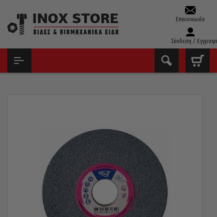
Επικοινωνία
Σύνδεση / Εγγραφ
ΑΡΧΙΚΉ
ΔΊΣΚΟΙ - ΛΕΙΑΝΤΙΚΆ
ΠΈΤΡΕΣ ΔΊΔΥΜΟΥ ΤΡΟΧΟΎ
ΣΜΥΡΙΔΟΤΡΟΧΌΣ ΓΕΝΙΚΉΣ ΜΕΤΆΛΛΩΝ COMET Κ80 ΠΆΧΟΣ 25MM
175 X 32MM