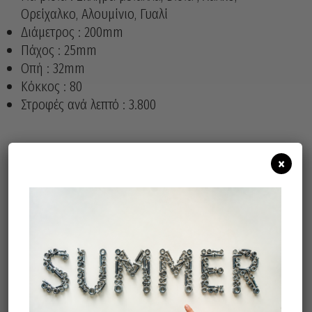
Ορείχαλκο, Αλουμίνιο, Γυαλί
Διάμετρος : 200mm
Πάχος : 25mm
Οπή : 32mm
Κόκκος : 80
Στροφές ανά λεπτό : 3.800
×
Άμεσα διαθέσιμο
Διαθεσιμότητα:
Προσθήκη Στο Καλάθι
Σχετικά προϊόντα