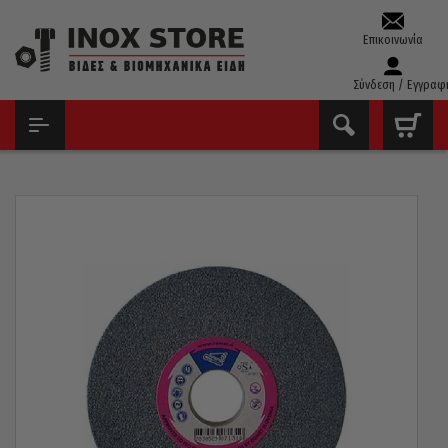
Επικοινωνία
Σύνδεση / Εγγραφ
ΑΡΧΙΚΉ
ΔΊΣΚΟΙ - ΛΕΙΑΝΤΙΚΆ
ΠΈΤΡΕΣ ΔΊΔΥΜΟΥ ΤΡΟΧΟΎ
ΣΜΥΡΙΔΟΤΡΟΧΌΣ ΓΙΑ ΒΊΔΙΑ COMET Κ80 ΠΆΧΟΣ 25MM 200 X
32MM