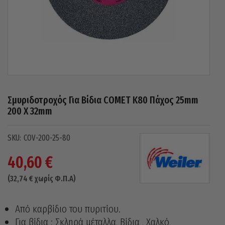
Σμυριδοτροχός Για Βίδια COMET Κ80 Πάχος 25mm
200 X 32mm
COV-200-25-80
40,60
€
(
32,74
€
χωρίς Φ.Π.Α)
Από καρβίδιο του πυριτίου.
Για βίδια : Σκληρά μέταλλα, Βίδια , Χαλκό,