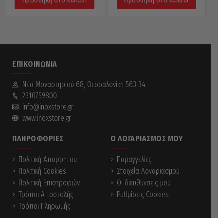
Προσθήκη στο καλάθι
Προσθήκη στο καλάθι
ΕΠΙΚΟΙΝΩΝΊΑ
Νέα Mοναστηριού 68, Θεσσαλονίκη 563 34
2310759800
info@inoxstore.gr
www.inoxstore.gr
ΠΛΗΡΟΦΟΡΊΕΣ
Ο ΛΟΓΑΡΙΑΣΜΌΣ ΜΟΥ
Πολιτική Απορρήτου
Παραγγελίες
Πολιτική Cookies
Στοιχεία Λογαριασμού
Πολιτική Επιστροφών
Οι διευθύνσεις μου
Τρόποι Αποστολής
Ρυθμίσεις Cookies
Τρόποι Πληρωμής