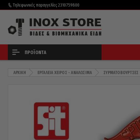
Τηλεφωνικές παραγγελίες
2310759800
ΠΡΟΪΌΝΤΑ
ΑΡΧΙΚΉ
ΕΡΓΑΛΕΊΑ ΧΕΙΡΌΣ - ΑΝΑΛΏΣΙΜΑ
ΣΥΡΜΑΤΌΒΟΥΡΤΣΕΣ