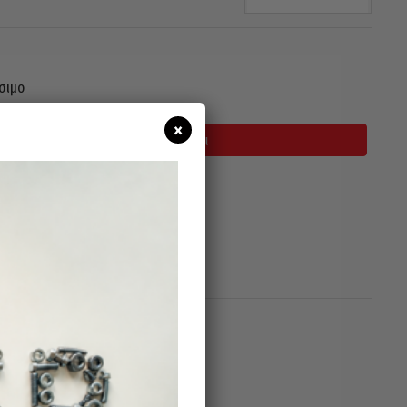
σιμο
×
Προσθήκη Στο Καλάθι