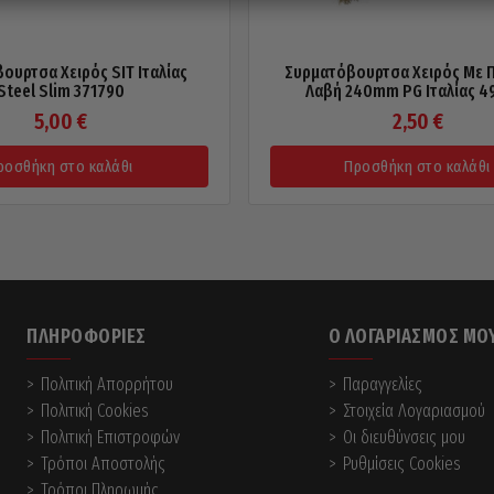
ουρτσα Χειρός SIT Ιταλίας
Συρματόβουρτσα Χειρός Με 
Steel Slim 371790
Λαβή 240mm PG Ιταλίας 4
5,00
€
2,50
€
ροσθήκη στο καλάθι
Προσθήκη στο καλάθι
ΠΛΗΡΟΦΟΡΊΕΣ
Ο ΛΟΓΑΡΙΑΣΜΌΣ ΜΟ
Πολιτική Απορρήτου
Παραγγελίες
Πολιτική Cookies
Στοιχεία Λογαριασμού
Πολιτική Επιστροφών
Οι διευθύνσεις μου
Τρόποι Αποστολής
Ρυθμίσεις Cookies
Τρόποι Πληρωμής