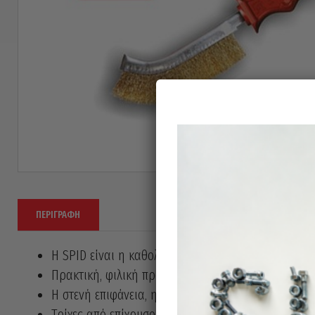
ΠΕΡΙΓΡΑΦΉ
Η SPID είναι η καθολική βούρτσα χειρός
Πρακτική, φιλική προς το χρήστη και ανθεκτική
Η στενή επιφάνεια, η ειδική καμπυλότητα και η ερ
Τρίχες από επίχρυσο ατσάλι