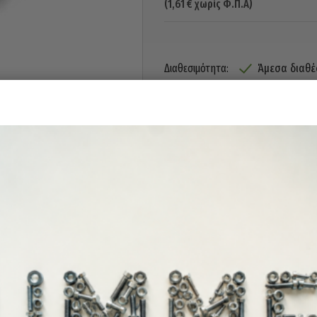
(
1,61
€
χωρίς Φ.Π.Α)
Άμεσα διαθέ
Διαθεσιμότητα:
γονομική λαβή την καθιστούν εύκολη στο χειρισμό