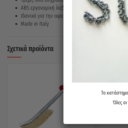
ABS εργονομική λαβή
Ιδανικό για την αφαίρεση σκουριάς, χρώματος και 
Made in Italy
Σχετικά προϊόντα
Το κατάστημα 
Όλες οι