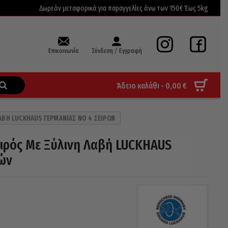
Δωρεάν μεταφορικά για παραγγελίες άνω των 150€ Έως 5kg
Επικοινωνία
Σύνδεση / Εγγραφή
Άδειο καλάθι -
0,00
€
ΑΒΉ LUCKHAUS ΓΕΡΜΑΝΊΑΣ NO 4 ΣΕΙΡΏΝ
ιρός Με Ξύλινη Λαβή LUCKHAUS
ρών