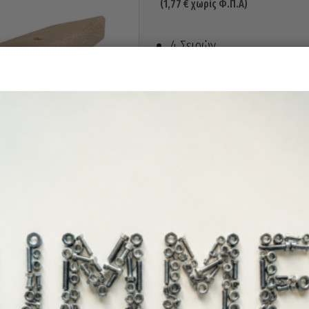
(
1,77
€
χωρίς Φ.Π.Α)
4 Σειρών
Σύρμα από χάλυβα με επί
Luckhaus Γερμανίας.
Άμεσα διαθέ
Διαθεσιμότητα: