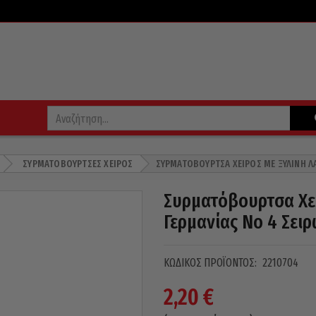
ΣΥΡΜΑΤΌΒΟΥΡΤΣΕΣ ΧΕΙΡΌΣ
ΣΥΡΜΑΤΌΒΟΥΡΤΣΑ ΧΕΙΡΌΣ ΜΕ ΞΎΛΙΝΗ Λ
Συρματόβουρτσα Χε
Γερμανίας No 4 Σει
ΚΩΔΙΚΌΣ ΠΡΟΪΌΝΤΟΣ:
2210704
2,20
€