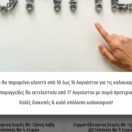
θα παραμείνει κλειστό από 10 έως 16 Αυγούστου για τις καλοκαιρ
 παραγγελίες θα εκτελεστούν από 17 Αυγούστου με σειρά προτερα
Καλές διακοπές & καλό υπόλοιπο καλοκαιριού!
ρτσα Χειρός Με Ξύλινη Λαβή
Συρματόβουρτσα Χειρός Με Ξύ
 Ισπανίας No 4 Σειρών
JAZ Ισπανίας No 5 Σειρ