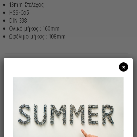
13mm Στέλεχος
HSS-Co5
DIN 338
Ολικό μήκος : 160mm
Ωφέλιμο μήκος : 108mm
×
Άμεσα διαθέσιμο
Διαθεσιμότητα:
Προσθήκη Στο Καλάθι
Σχετικά προϊόντα