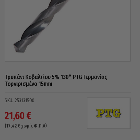
Τρυπάνι Κοβαλτίου 5% 130° PTG Γερμανίας
Τορνιρισμένο 15mm
253131500
21,60
€
(
17,42
€
χωρίς Φ.Π.Α)