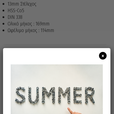
13mm Στέλεχος
HSS-Co5
DIN 338
Ολικό μήκος : 169mm
Ωφέλιμο μήκος : 114mm
×
Άμεσα διαθέσιμο
Διαθεσιμότητα:
Προσθήκη Στο Καλάθι
Σχετικά προϊόντα