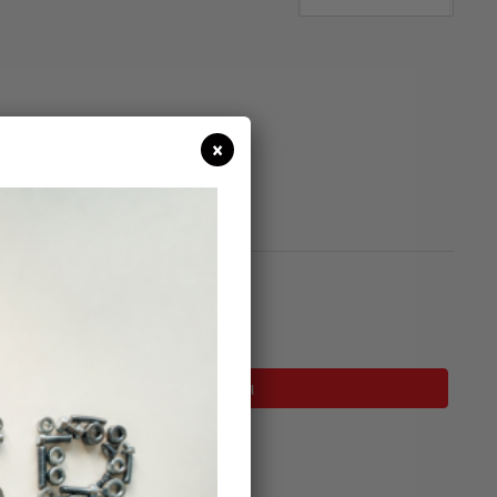
×
σιμο
Προσθήκη Στο Καλάθι