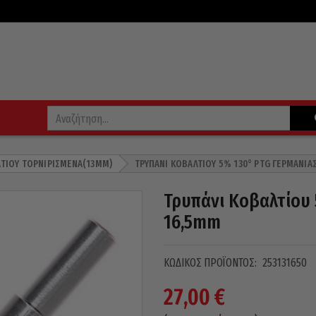
ΛΤΊΟΥ ΤΟΡΝΙΡΙΣΜΈΝΑ(13MM)
ΤΡΥΠΆΝΙ ΚΟΒΑΛΤΊΟΥ 5% 130° PTG ΓΕΡΜΑΝΊΑ
Τρυπάνι Κοβαλτίου 
16,5mm
ΚΩΔΙΚΌΣ ΠΡΟΪΌΝΤΟΣ:
253131650
27,00
€