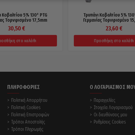
ι Κοβαλτίου 5% 130° PTG
Τρυπάνι Κοβαλτίου 5% 130
ίας Τορνιρισμένο 17,5mm
Γερμανίας Τορνιρισμένο 1
30,50
€
23,60
€
ροσθήκη στο καλάθι
Προσθήκη στο καλάθι
ΠΛΗΡΟΦΟΡΊΕΣ
Ο ΛΟΓΑΡΙΑΣΜΌΣ ΜΟ
Πολιτική Απορρήτου
Παραγγελίες
Πολιτική Cookies
Στοιχεία Λογαριασμού
Πολιτική Επιστροφών
Οι διευθύνσεις μου
Τρόποι Αποστολής
Ρυθμίσεις Cookies
Τρόποι Πληρωμής