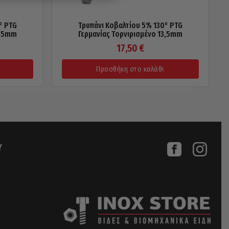
° PTG
Τρυπάνι Κοβαλτίου 5% 130° PTG
5,5mm
Γερμανίας Τορνιρισμένο 13,5mm
17,50
€
Προσθήκη στο καλάθι
Υ