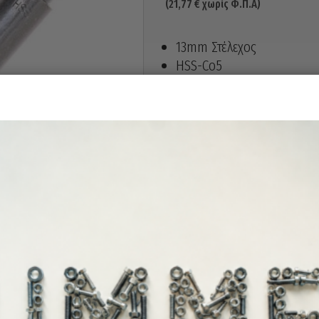
(
21,77
€
χωρίς Φ.Π.Α)
13mm Στέλεχος
HSS-Co5
DIN 338
Ολικό μήκος : 184mm
Ωφέλιμο μήκος : 125mm
Άμεσα διαθέ
Διαθεσιμότητα: