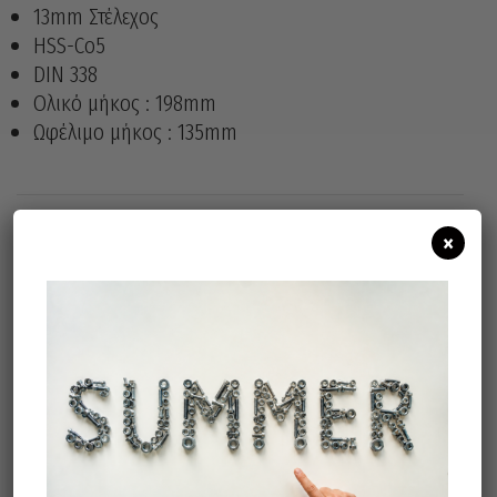
13mm Στέλεχος
HSS-Co5
DIN 338
Ολικό μήκος : 198mm
Ωφέλιμο μήκος : 135mm
×
Άμεσα διαθέσιμο
Διαθεσιμότητα:
Προσθήκη Στο Καλάθι
Σχετικά προϊόντα