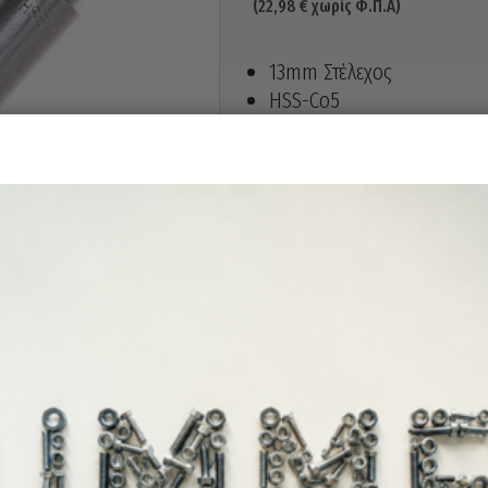
(
22,98
€
χωρίς Φ.Π.Α)
13mm Στέλεχος
HSS-Co5
DIN 338
Ολικό μήκος : 184mm
Ωφέλιμο μήκος : 125mm
Άμεσα διαθέ
Διαθεσιμότητα: