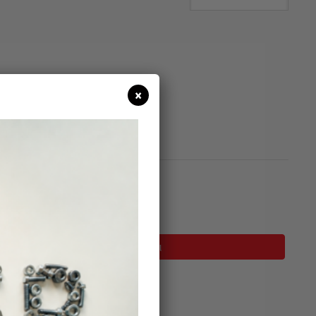
×
σιμο
Προσθήκη Στο Καλάθι