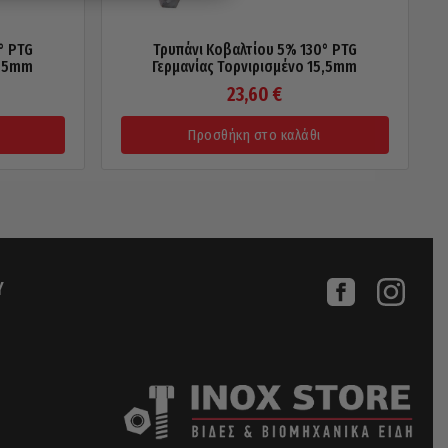
° PTG
Τρυπάνι Κοβαλτίου 5% 130° PTG
7,5mm
Γερμανίας Τορνιρισμένο 15,5mm
23,60
€
Προσθήκη στο καλάθι
Υ