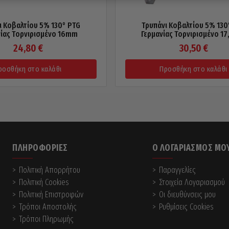
ι Κοβαλτίου 5% 130° PTG
Τρυπάνι Κοβαλτίου 5% 130
νίας Τορνιρισμένο 16mm
Γερμανίας Τορνιρισμένο 1
24,80
€
30,50
€
ροσθήκη στο καλάθι
Προσθήκη στο καλάθι
ΠΛΗΡΟΦΟΡΊΕΣ
Ο ΛΟΓΑΡΙΑΣΜΌΣ ΜΟ
Πολιτική Απορρήτου
Παραγγελίες
Πολιτική Cookies
Στοιχεία Λογαριασμού
Πολιτική Επιστροφών
Οι διευθύνσεις μου
Τρόποι Αποστολής
Ρυθμίσεις Cookies
Τρόποι Πληρωμής