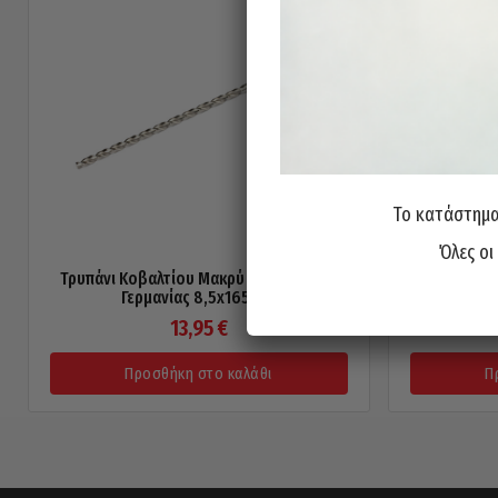
Το κατάστημα 
Όλες οι
Τρυπάνι Κοβαλτίου Μακρύ 5% 130° PTG
Τρυπάνι Κ
Γερμανίας 8,5x165mm
Γ
13,95
€
Προσθήκη στο καλάθι
Π