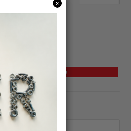
×
σιμο
Προσθήκη Στο Καλάθι