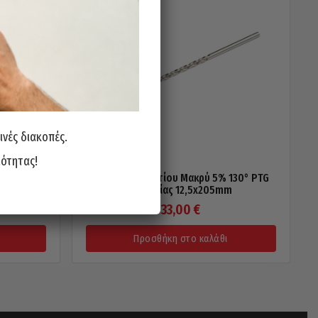
ινές διακοπές.
ιότητας!
130° PTG
Τρυπάνι Κοβαλτίου Μακρύ 5% 130° PTG
m
Γερμανίας 12,5x205mm
33,00
€
Προσθήκη στο καλάθι