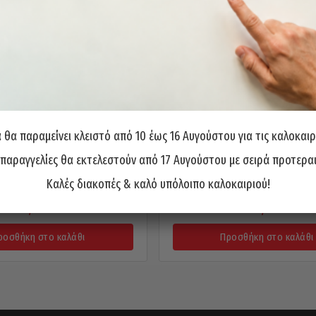
θα παραμείνει κλειστό από 10 έως 16 Αυγούστου για τις καλοκαιρ
 παραγγελίες θα εκτελεστούν από 17 Αυγούστου με σειρά προτερα
οβαλτίου Μακρύ 5% 130° PTG
Τρυπάνι Κοβαλτίου Μακρύ 5% 
Καλές διακοπές & καλό υπόλοιπο καλοκαιριού!
ερμανίας 2,5x95mm
Γερμανίας 10,5x184m
3,50
€
23,25
€
ροσθήκη στο καλάθι
Προσθήκη στο καλάθι