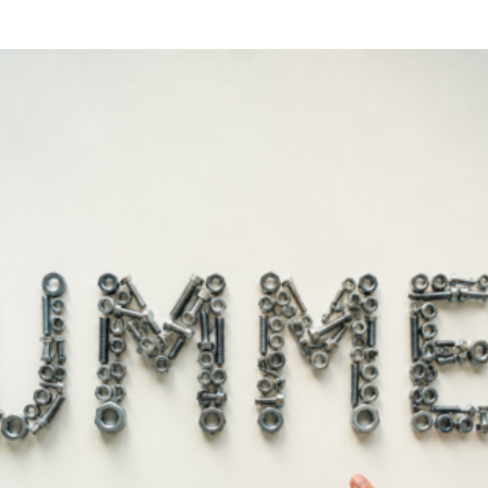
(
8,39
€
χωρίς Φ.Π.Α)
Ωφέλιμο : 102mm
Άμεσα διαθέ
Διαθεσιμότητα: