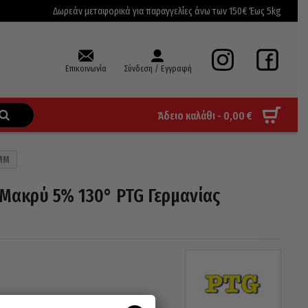
Δωρεάν μεταφορικά για παραγγελίες άνω των 150€ Έως 5kg
Επικοινωνία
Σύνδεση / Εγγραφή
Άδειο καλάθι -
0,00
€
6MM
Μακρύ 5% 130° PTG Γερμανίας