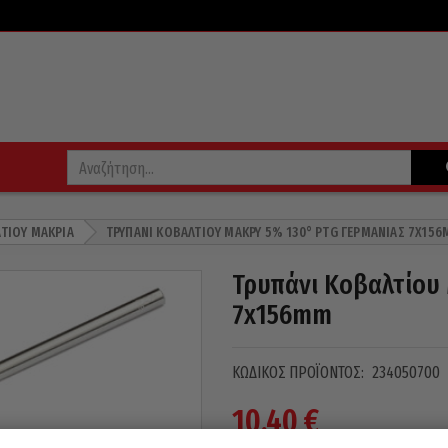
ΤΊΟΥ ΜΑΚΡΙΆ
ΤΡΥΠΆΝΙ ΚΟΒΑΛΤΊΟΥ ΜΑΚΡΎ 5% 130° PTG ΓΕΡΜΑΝΊΑΣ 7X15
Τρυπάνι Κοβαλτίου 
7x156mm
ΚΩΔΙΚΌΣ ΠΡΟΪΌΝΤΟΣ:
234050700
10,40
€