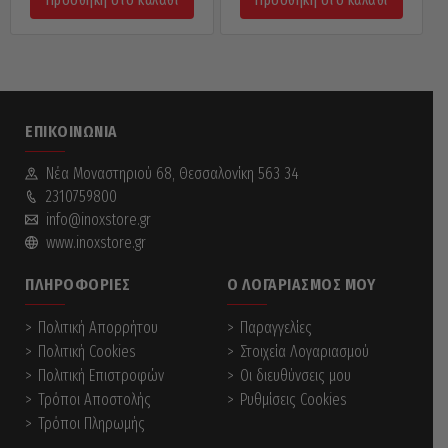
Προσθήκη στο καλάθι
Προσθήκη στο καλάθι
ΕΠΙΚΟΙΝΩΝΊΑ
Νέα Mοναστηριού 68, Θεσσαλονίκη 563 34
2310759800
info@inoxstore.gr
www.inoxstore.gr
ΠΛΗΡΟΦΟΡΊΕΣ
Ο ΛΟΓΑΡΙΑΣΜΌΣ ΜΟΥ
Πολιτική Απορρήτου
Παραγγελίες
Πολιτική Cookies
Στοιχεία Λογαριασμού
Πολιτική Επιστροφών
Οι διευθύνσεις μου
Τρόποι Αποστολής
Ρυθμίσεις Cookies
Τρόποι Πληρωμής