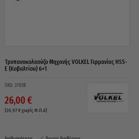
Τρυπανοκολαούζο Μηχανής VOLKEL Γερμανίας HSS-
E (Κοβαλτίου) 6×1
37038
26,00
€
(
20,97
€
χωρίς Φ.Π.Α)
Άμεσα διαθέσιμο
Διαθεσιμότητα: