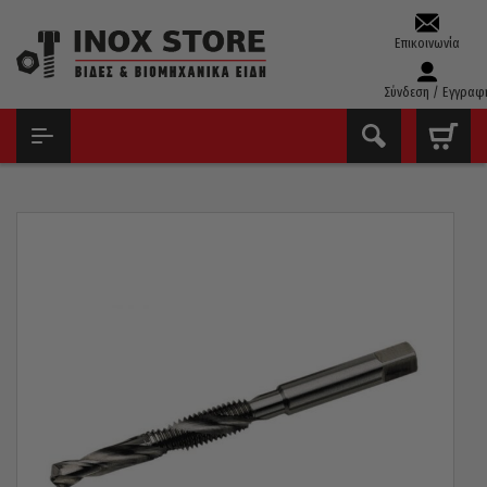
Επικοινωνία
Σύνδεση / Εγγραφ
ΑΡΧΙΚΉ
ΤΡΥΠΆΝΙΑ – ΚΟΛΑΟΎΖΑ – ΦΙΛΙΈΡΕΣ
ΤΡΥΠΑΝΟΚΟΛΑΟΎΖΑ
ΤΡΥΠΑΝΟΚΟΛΑΟΎΖΟ ΜΗΧΑΝΉΣ VOLKEL ΓΕΡΜΑΝΊΑΣ HSS-E
(ΚΟΒΑΛΤΊΟΥ) 6×1