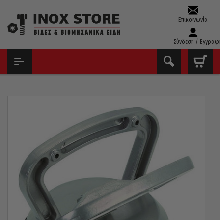
Επικοινωνία
Σύνδεση / Εγγραφ
ΑΡΧΙΚΉ
ΕΡΓΑΛΕΊΑ ΧΕΙΡΌΣ - ΑΝΑΛΏΣΙΜΑ
ΜΑΓΝΉΤΕΣ - ΓΩΝΊΕΣ ΣΥΓΚΌΛΛΗΣΗΣ - ΒΕΝΤΟΎΖΕΣ
ΒΕΝΤΟΎΖΑ ΠΟΛΛΑΠΛΏΝ ΧΡΉΣΕΩΝ ΑΛΟΥΜΙΝΊΟΥ ΜΟΝΉ 30KG
FORCE 63401A