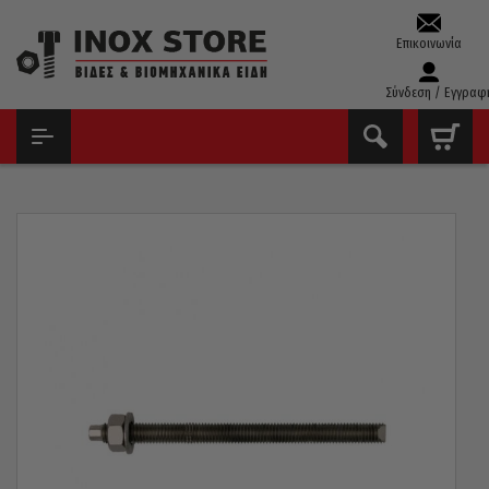
Επικοινωνία
Σύνδεση / Εγγραφ
ΑΡΧΙΚΉ
ΒΊΔΕΣ
ΒΊΔΕΣ - ΝΤΊΖΕΣ ΓΙΑ ΧΗΜΙΚΆ ΒΎΣΜΑΤΑ
ΒΊΔΑ – ΝΤΊΖΑ ΜΕ ΠΑΞΙΜΆΔΙ + ΡΟΔΈΛΑ ΓΙΑ ΧΗΜΙΚΌ ΒΎΣΜΑ MTK
INOX 316 A4 M10 X 130MM