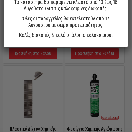
Το κατάστημα θα παραμείνει κλειστό από 10 έως 16
Αυγούστου για τις καλοκαιρινές διακοπές.
Όλες οι παραγγελίες θα εκτελεστούν από 17
Πλαστικά Δίχτυα Χημικής
Φυσίγγιο Χημικής Αγκύρωσης
Αυγούστου με σειρά προτεραιότητας!
Αγκύρωσης FRIULSIDER BRP
300ml HR955 FM
15X85
Καλές διακοπές & καλό υπόλοιπο καλοκαιριού!
13,00
€
0,70
€
Προσθήκη στο καλάθι
Προσθήκη στο καλάθι
Πλαστικά Δίχτυα Χημικής
Φυσίγγιο Χημικής Αγκύρωσης