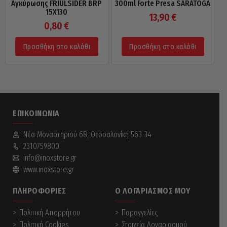
Αγκύρωσης FRIULSIDER BRP
300ml Forte Presa SARATOGA
15X130
13,90
€
0,80
€
Προσθήκη στο καλάθι
Προσθήκη στο καλάθι
ΕΠΙΚΟΙΝΩΝΊΑ
Νέα Mοναστηριού 68, Θεσσαλονίκη 563 34
2310759800
info@inoxstore.gr
www.inoxstore.gr
ΠΛΗΡΟΦΟΡΊΕΣ
Ο ΛΟΓΑΡΙΑΣΜΌΣ ΜΟΥ
Πολιτική Απορρήτου
Παραγγελίες
Πολιτική Cookies
Στοιχεία Λογαριασμού