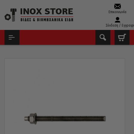
Επικοινωνία
Σύνδεση / Εγγραφ
ΑΡΧΙΚΉ
ΒΊΔΕΣ
ΒΊΔΕΣ - ΝΤΊΖΕΣ ΓΙΑ ΧΗΜΙΚΆ ΒΎΣΜΑΤΑ
ΒΊΔΑ – ΝΤΊΖΑ ΜΕ ΠΑΞΙΜΆΔΙ + ΡΟΔΈΛΑ ΓΙΑ ΧΗΜΙΚΌ ΒΎΣΜΑ MTK
INOX 316 A4 M12 X 160MM