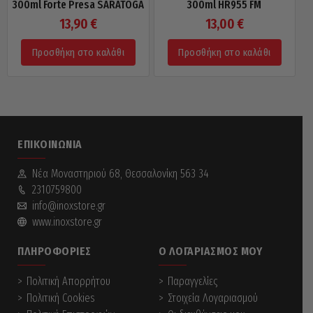
300ml Forte Presa SARATOGA
300ml HR955 FM
13,90
€
13,00
€
Προσθήκη στο καλάθι
Προσθήκη στο καλάθι
ΕΠΙΚΟΙΝΩΝΊΑ
Νέα Mοναστηριού 68, Θεσσαλονίκη 563 34
2310759800
info@inoxstore.gr
www.inoxstore.gr
ΠΛΗΡΟΦΟΡΊΕΣ
Ο ΛΟΓΑΡΙΑΣΜΌΣ ΜΟΥ
Πολιτική Απορρήτου
Παραγγελίες
Πολιτική Cookies
Στοιχεία Λογαριασμού