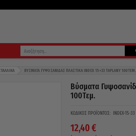
ΕΤΑΛΛΙΚΆ
ΒΎΣΜΑΤΑ ΓΥΨΟΣΑΝΊΔΑΣ ΠΛΑΣΤΙΚΆ INDEX 15×33 TAPLANY 100ΤΕΜ.
Βύσματα Γυψοσανίδ
100Τεμ.
ΚΩΔΙΚΌΣ ΠΡΟΪΌΝΤΟΣ:
INDEX-15-33
12,40
€