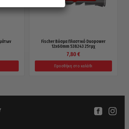
σμάτων
Fischer Βύσμα Πλαστικό Duopower
12x60mm 538243 25τμχ
7,80
€
Προσθήκη στο καλάθι
Υ