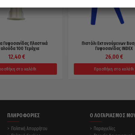
α Γυψοσανίδας Πλαστικά
Πιστόλι Εκτονούμενων Βυ
ταλούδα 100 Τεμάχια
Γυψοσανίδας INDEX
12,40
€
26,00
€
ροσθήκη στο καλάθι
Προσθήκη στο καλάθι
ΠΛΗΡΟΦΟΡΊΕΣ
Ο ΛΟΓΑΡΙΑΣΜΌΣ ΜΟ
Πολιτική Απορρήτου
Παραγγελίες