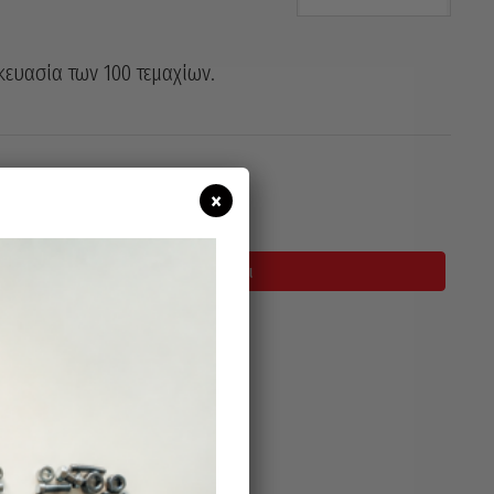
κευασία των 100 τεμαχίων.
×
σιμο
Προσθήκη Στο Καλάθι