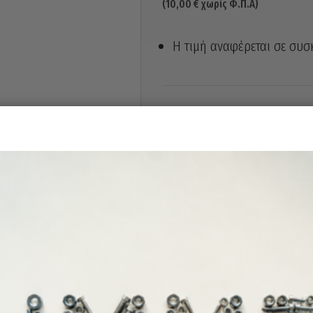
(
10,00
€
χωρίς Φ.Π.Α)
Η τιμή αναφέρεται σε συσ
Άμεσα διαθέ
Διαθεσιμότητα: