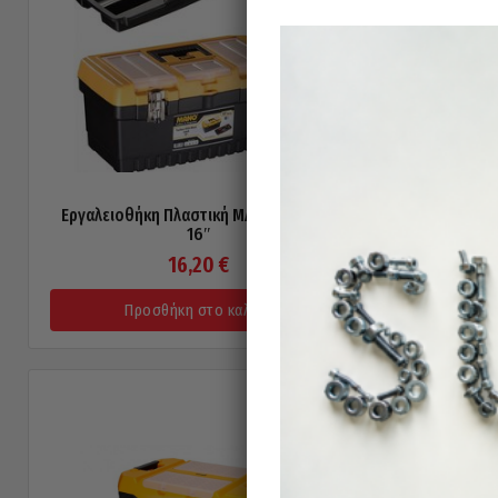
Εργαλειοθήκη Πλαστική MANO MASTER
Εργαλειοθ
16″
16,20
€
Προσθήκη στο καλάθι
Π