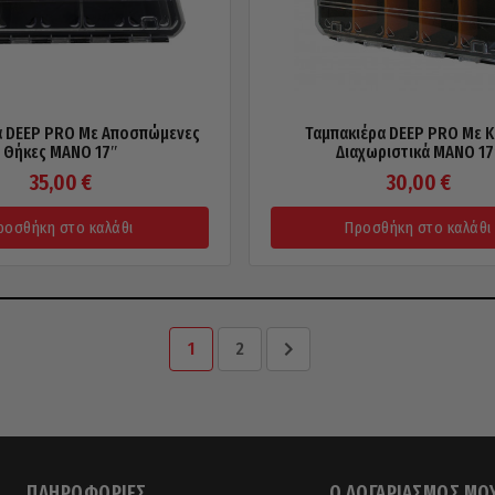
α DEEP PRO Με Αποσπώμενες
Ταμπακιέρα DEEP PRO Με Κ
Θήκες MANO 17″
Διαχωριστικά MANO 17
35,00
€
30,00
€
ροσθήκη στο καλάθι
Προσθήκη στο καλάθι
1
2
ΠΛΗΡΟΦΟΡΊΕΣ
Ο ΛΟΓΑΡΙΑΣΜΌΣ ΜΟ