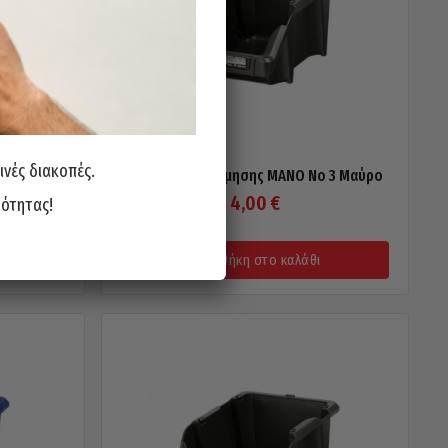
ινές διακοπές.
o 2 Μπλε
Σκαφάκι Ταξινόμησης MANO No 3 Μαύρο
4,00
€
ιότητας!
Προσθήκη στο καλάθι