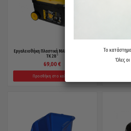
Το κατάστημα 
Εργαλειοθήκη Πλαστική MANO Τροχήλατη
Σκαφάκι Τα
TK 28″
Όλες οι
69,00
€
Προσθήκη στο καλάθι
Π