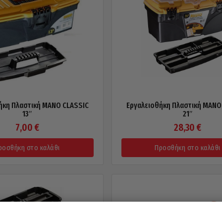
ήκη Πλαστική MANO CLASSIC
Εργαλειοθήκη Πλαστική MANO
13″
21″
7,00
€
28,30
€
ροσθήκη στο καλάθι
Προσθήκη στο καλάθι