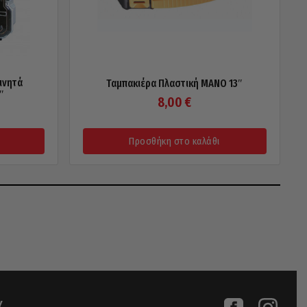
ινητά
Ταμπακιέρα Πλαστική MANO 13″
″
8,00
€
Προσθήκη στο καλάθι
Υ