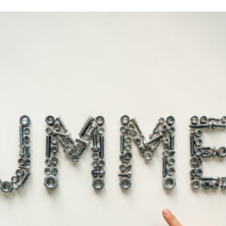
ήκη Πλαστική MANO MASTER
Εργαλειοθήκη Πλαστική MAN
19″
22″
22,10
€
33,90
€
ροσθήκη στο καλάθι
Προσθήκη στο καλάθι