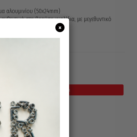
μα αλουμινίου (50x24mm)
 ανθεκτικά στη θραύση φιαλίδια, με μεγεθυντικό
τας.
×
ετη.
σιμο
Προσθήκη Στο Καλάθι