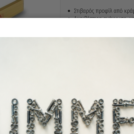
Στιβαρός προφίλ από κρά
Ακριβέστερη ανάγνωση ,με
φακό & εγγύηση στεγανότη
Μέτρηση : Οριζόντια – κάθ
Άμεσα διαθέ
Διαθεσιμότητα: