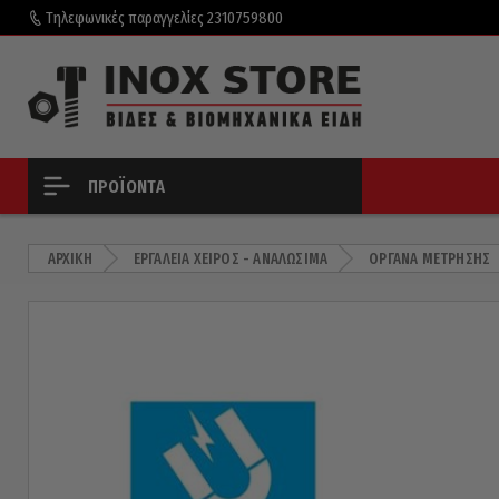
Τηλεφωνικές παραγγελίες
2310759800
ΠΡΟΪΌΝΤΑ
ΑΡΧΙΚΉ
ΕΡΓΑΛΕΊΑ ΧΕΙΡΌΣ - ΑΝΑΛΏΣΙΜΑ
ΌΡΓΑΝΑ ΜΈΤΡΗΣΗΣ