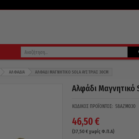
ΑΛΦΆΔΙΑ
ΑΛΦΆΔΙ ΜΑΓΝΗΤΙΚΌ SOLA ΑΥΣΤΡΊΑΣ 30CM
Αλφάδι Μαγνητικό 
ΚΩΔΙΚΌΣ ΠΡΟΪΌΝΤΟΣ:
58AZM030
46,50
€
(
37,50
€
χωρίς Φ.Π.Α)