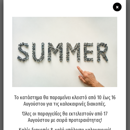
×
Σχετικά προϊόντα
Φυσητήρας FORCE 330mm 13″
Φυσητήρας GHIOTTO Ιταλίας
Το κατάστημα θα παραμείνει κλειστό από 10 έως 16
9U0203
Κοντός 27Α
Αυγούστου για τις καλοκαιρινές διακοπές.
11,20
€
5,00
€
Όλες οι παραγγελίες θα εκτελεστούν από 17
Προσθήκη στο καλάθι
Προσθήκη στο καλάθι
Αυγούστου με σειρά προτεραιότητας!
Καλές διακοπές & καλό υπόλοιπο καλοκαιριού!