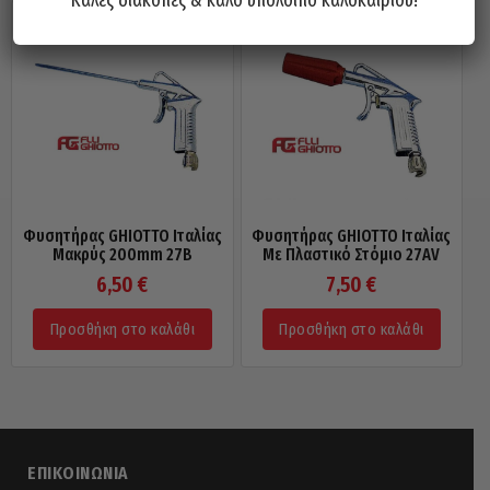
Φυσητήρας GHIOTTO Ιταλίας
Φυσητήρας GHIOTTO Ιταλίας
Μακρύς 200mm 27B
Με Πλαστικό Στόμιο 27AV
6,50
€
7,50
€
Προσθήκη στο καλάθι
Προσθήκη στο καλάθι
ΕΠΙΚΟΙΝΩΝΊΑ