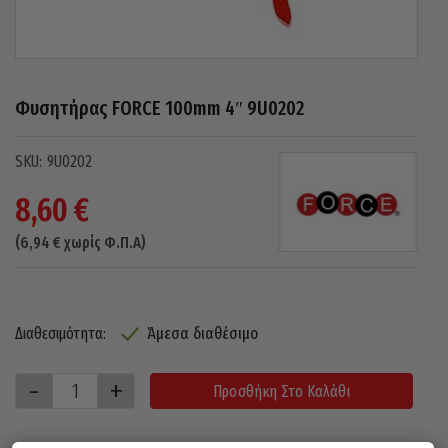
Φυσητήρας FORCE 100mm 4″ 9U0202
9U0202
8,60
€
(
6,94
€
χωρίς Φ.Π.Α)
Άμεσα διαθέσιμο
Διαθεσιμότητα:
Προσθήκη Στο Καλάθι