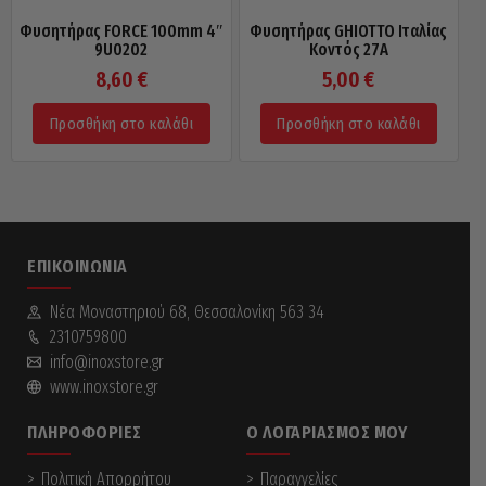
Φυσητήρας FORCE 100mm 4″
Φυσητήρας GHIOTTO Ιταλίας
9U0202
Κοντός 27Α
8,60
€
5,00
€
Προσθήκη στο καλάθι
Προσθήκη στο καλάθι
ΕΠΙΚΟΙΝΩΝΊΑ
Νέα Mοναστηριού 68, Θεσσαλονίκη 563 34
2310759800
info@inoxstore.gr
www.inoxstore.gr
ΠΛΗΡΟΦΟΡΊΕΣ
Ο ΛΟΓΑΡΙΑΣΜΌΣ ΜΟΥ
Πολιτική Απορρήτου
Παραγγελίες