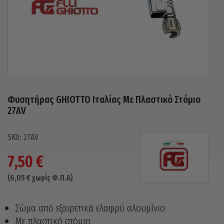
Φυσητήρας GHIOTTO Ιταλίας Με Πλαστικό Στόμιο
27AV
27AV
7,50
€
(
6,05
€
χωρίς Φ.Π.Α)
Σώμα από εξαιρετικά ελαφρύ αλουμίνιο
Με πλαστικό στόμιο