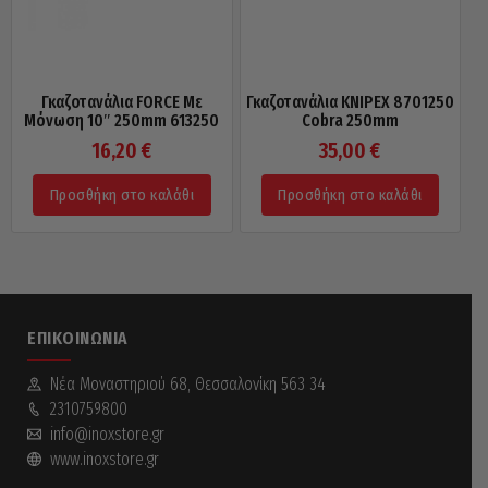
Γκαζοτανάλια FORCE Με
Γκαζοτανάλια KNIPEX 8701250
Μόνωση 10″ 250mm 613250
Cobra 250mm
16,20
€
35,00
€
Προσθήκη στο καλάθι
Προσθήκη στο καλάθι
ΕΠΙΚΟΙΝΩΝΊΑ
Νέα Mοναστηριού 68, Θεσσαλονίκη 563 34
2310759800
info@inoxstore.gr
www.inoxstore.gr