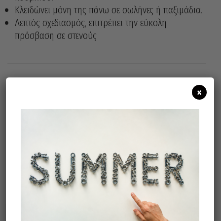
Κλειδώνει μόνη της πάνω σε σωλήνες ή παξιμάδια.
Λεπτός σχεδιασμός, επιτρέπει την εύκολη
πρόσβαση σε στενούς
×
Άμεσα διαθέσιμο
Διαθεσιμότητα:
Προσθήκη Στο Καλάθι
Σχετικά προϊόντα