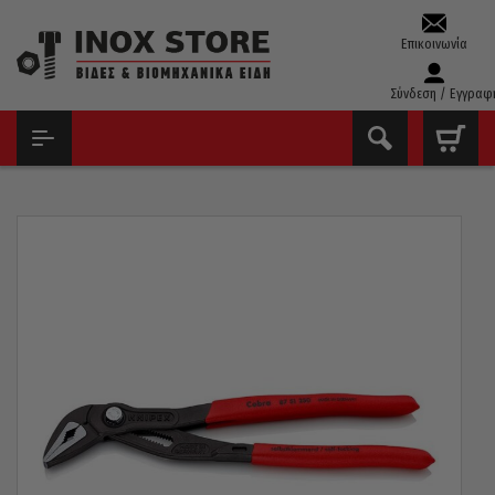
Επικοινωνία
Σύνδεση / Εγγραφ
ΑΡΧΙΚΉ
ΕΡΓΑΛΕΊΑ ΧΕΙΡΌΣ - ΑΝΑΛΏΣΙΜΑ
ΓΚΑΖΟΤΑΝΆΛΙΕΣ
ΓΚΑΖΟΤΑΝΆΛΙΑ KNIPEX 8751250 COBRA ES ΛΕΠΤΉ ΚΕΦΑΛΉ
250MM