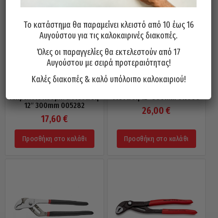
Το κατάστημα θα παραμείνει κλειστό από 10 έως 16
Αυγούστου για τις καλοκαιρινές διακοπές.
Όλες οι παραγγελίες θα εκτελεστούν από 17
Αυγούστου με σειρά προτεραιότητας!
Καλές διακοπές & καλό υπόλοιπο καλοκαιριού!
Γκαζοτανάλια CR-V Τύπου
Γκαζοτανάλια FORCE Με
Knipex Με Κουμπί & Μόνωση
Μόνωση 12″ 300mm 613300
12″ 300mm 005282
26,00
€
17,60
€
Προσθήκη στο καλάθι
Προσθήκη στο καλάθι