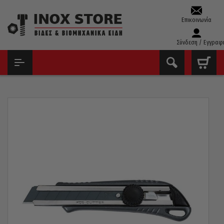
Επικοινωνία
Σύνδεση / Εγγραφ
ΑΡΧΙΚΉ
ΕΡΓΑΛΕΊΑ ΧΕΙΡΌΣ - ΑΝΑΛΏΣΙΜΑ
ΚΌΦΤΕΣ ΜΟΚΈΤΑΣ & ΤΖΑΜΙΏΝ - ΞΎΣΤΡΕΣ
ΚΌΦΤΗΣ ΜΟΚΈΤΑΣ KDS ΙΑΠΩΝΊΑΣ L-32 / ΣΏΜΑ ΑΛΟΥΜΙΝΊΟΥ
18MM