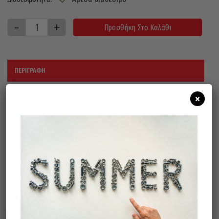
Προσθήκη Στο Καλάθι
ΠΕΡΙΓΡΑΦΉ
×
ΒΙΔΩΤΟ ΡΥΘΜΙΣΤΙΚΟ,ΚΛΕΙΔΩΝΕΙ ΜΕ
ΑΣΦΑΛΕΙΑ ΤΟ ΜΑΧΑΙΡΙ
ΛΑΜΑ 100x18x0,5mm
ΣΕ ΜΠΛΙΣΤΕΡ
Σχετικά προϊόντα