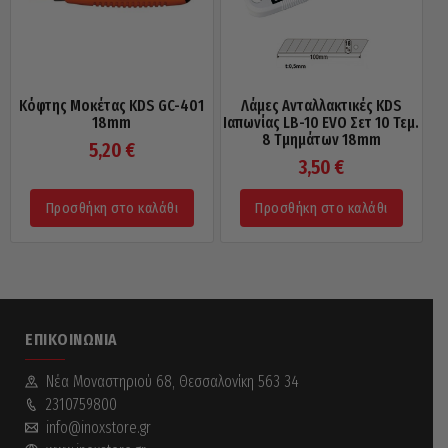
Κόφτης Μοκέτας KDS GC-401
Λάμες Ανταλλακτικές KDS
18mm
Ιαπωνίας LB-10 EVO Σετ 10 Τεμ.
8 Τμημάτων 18mm
5,20
€
3,50
€
Προσθήκη στο καλάθι
Προσθήκη στο καλάθι
ΕΠΙΚΟΙΝΩΝΊΑ
Νέα Mοναστηριού 68, Θεσσαλονίκη 563 34
2310759800
info@inoxstore.gr