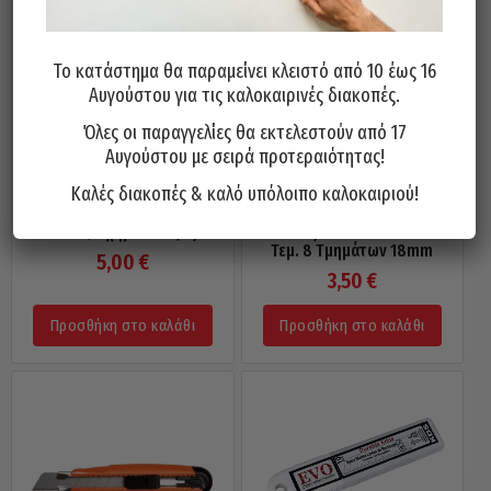
Το κατάστημα θα παραμείνει κλειστό από 10 έως 16
Αυγούστου για τις καλοκαιρινές διακοπές.
Όλες οι παραγγελίες θα εκτελεστούν από 17
Αυγούστου με σειρά προτεραιότητας!
Καλές διακοπές & καλό υπόλοιπο καλοκαιριού!
Κόφτης Μοκέτας KDS Ιαπωνίας
Λάμες Ανταλλακτικές KDS
HK-11 / Σχήμα Γάντζος
Ιαπωνίας LB-10B EVO Σετ 10
Τεμ. 8 Τμημάτων 18mm
5,00
€
3,50
€
Προσθήκη στο καλάθι
Προσθήκη στο καλάθι