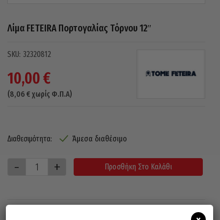
Λίμα FETEIRA Πορτογαλίας Τόρνου 12″
32320812
10,00
€
(
8,06
€
χωρίς Φ.Π.Α)
Άμεσα διαθέσιμο
Διαθεσιμότητα:
Προσθήκη Στο Καλάθι
×