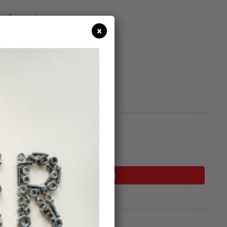
α διατομή.
×
η 1/1mm.
ς σε mm.
σιμο
Προσθήκη Στο Καλάθι