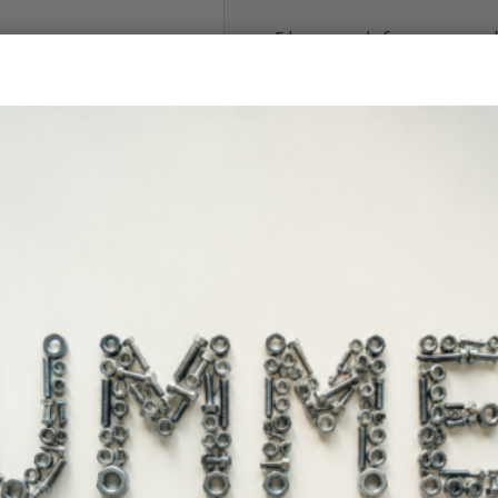
Εύκαμπτη έκδοση με ευρεί
Πάνω και κάτω διαβάθμισ
Με συνεχή αρίθμηση μήκο
Μήκος : 300mm
Πλάτος : 18mm
Πάχος 0,5mm
Άμεσα διαθέ
Διαθεσιμότητα: