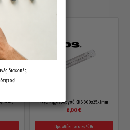
ινές διακοπές.
ιότητας!
ρμανίας
Ρίγα Μηχανουργού KDS 300x25x1mm
6,00
€
Προσθήκη στο καλάθι