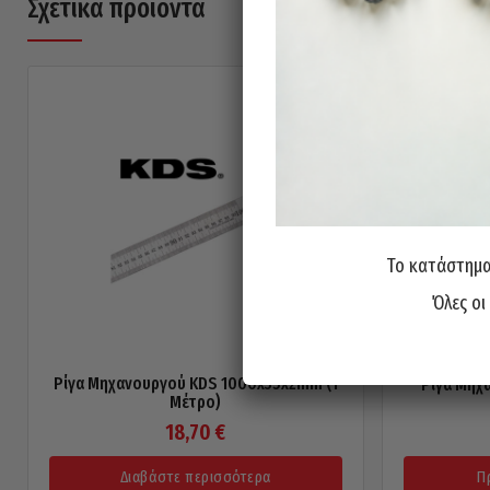
Σχετικά προϊόντα
Το κατάστημα 
Όλες οι
Ρίγα Μηχανουργού KDS 1000x35x2mm (1
Ρίγα Μηχ
Μέτρο)
18,70
€
Διαβάστε περισσότερα
Π