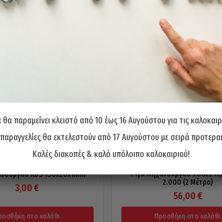
θα παραμείνει κλειστό από 10 έως 16 Αυγούστου για τις καλοκαιρ
 παραγγελίες θα εκτελεστούν από 17 Αυγούστου με σειρά προτερα
Καλές διακοπές & καλό υπόλοιπο καλοκαιριού!
Ρίγα Μηχανουργού VOGEL Γε
ανουργού KDS 150x20x1mm
2.000 (2 Μέτρα)
3,00
€
56,00
€
ροσθήκη στο καλάθι
Προσθήκη στο καλάθι