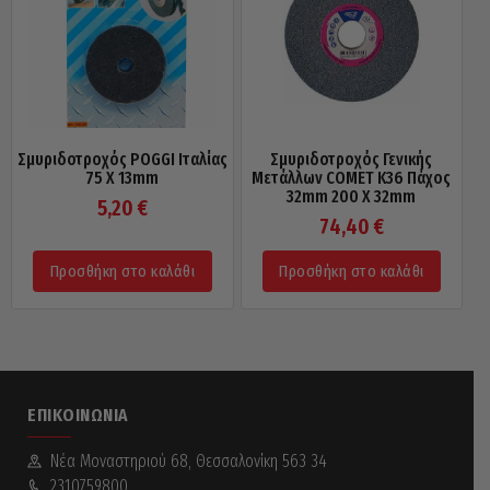
Σμυριδοτροχός POGGI Ιταλίας
Σμυριδοτροχός Γενικής
75 X 13mm
Μετάλλων COMET Κ36 Πάχος
32mm 200 X 32mm
5,20
€
74,40
€
Προσθήκη στο καλάθι
Προσθήκη στο καλάθι
ΕΠΙΚΟΙΝΩΝΊΑ
Νέα Mοναστηριού 68, Θεσσαλονίκη 563 34
2310759800