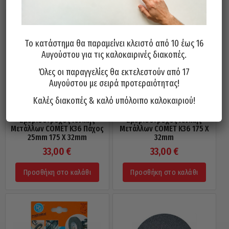
Το κατάστημα θα παραμείνει κλειστό από 10 έως 16
Αυγούστου για τις καλοκαιρινές διακοπές.
Όλες οι παραγγελίες θα εκτελεστούν από 17
Αυγούστου με σειρά προτεραιότητας!
Καλές διακοπές & καλό υπόλοιπο καλοκαιριού!
Σμυριδοτροχός Γενικής
Σμυριδοτροχός Γενικής
Μετάλλων COMET Κ36 Πάχος
Μετάλλων COMET Κ36 175 X
25mm 175 X 32mm
32mm
33,00
€
33,00
€
Προσθήκη στο καλάθι
Προσθήκη στο καλάθι