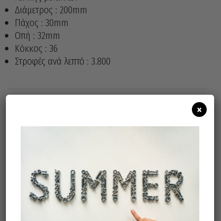
Διάμετρος : 200mm
Πάχος : 30mm
Οπή : 32mm
Κόκκος : 36
Στροφές ανά λεπτό : 3.800
×
Άμεσα διαθέσιμο
Διαθεσιμότητα:
Προσθήκη Στο Καλάθι
Σχετικά προϊόντα