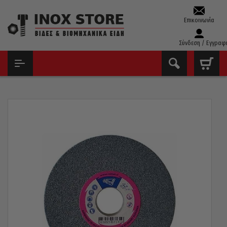
Επικοινωνία
Σύνδεση / Εγγραφ
ΑΡΧΙΚΉ
ΔΊΣΚΟΙ - ΛΕΙΑΝΤΙΚΆ
ΠΈΤΡΕΣ ΔΊΔΥΜΟΥ ΤΡΟΧΟΎ
ΣΜΥΡΙΔΟΤΡΟΧΌΣ ΓΕΝΙΚΉΣ ΜΕΤΆΛΛΩΝ COMET Κ36 ΠΆΧΟΣ 30MM
200 X 32MM