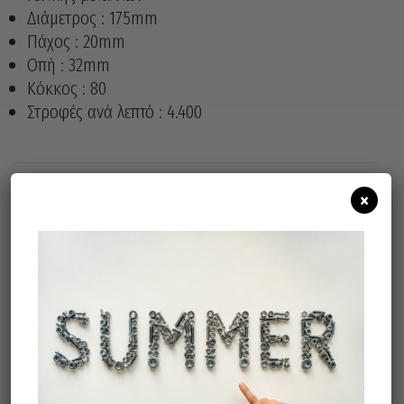
Διάμετρος : 175mm
Πάχος : 20mm
Οπή : 32mm
Κόκκος : 80
Στροφές ανά λεπτό : 4.400
×
Άμεσα διαθέσιμο
Διαθεσιμότητα:
Προσθήκη Στο Καλάθι
Σχετικά προϊόντα