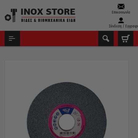
Επικοινωνία
Σύνδεση / Εγγραφ
ΑΡΧΙΚΉ
ΔΊΣΚΟΙ - ΛΕΙΑΝΤΙΚΆ
ΠΈΤΡΕΣ ΔΊΔΥΜΟΥ ΤΡΟΧΟΎ
ΣΜΥΡΙΔΟΤΡΟΧΌΣ ΓΕΝΙΚΉΣ ΜΕΤΆΛΛΩΝ COMET Κ80 175 X 32MM