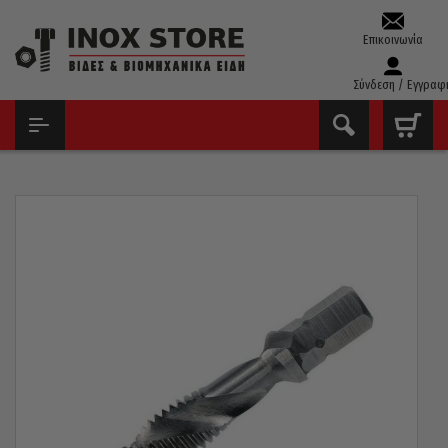
Επικοινωνία
Σύνδεση / Εγγραφ
ΑΡΧΙΚΉ
ΤΡΥΠΆΝΙΑ – ΚΟΛΑΟΎΖΑ – ΦΙΛΙΈΡΕΣ
ΤΡΥΠΑΝΟΚΟΛΑΟΎΖΑ
ΤΡΥΠΑΝΟΚΟΛΑΟΎΖΟ ΜΕ ΕΞΑΓΩΝΙΚΉ ΚΕΦΑΛΉ 1/4 ΜΗΧΑΝΉΣ
VOLKEL ΓΕΡΜΑΝΊΑΣ HSS-G 6×1