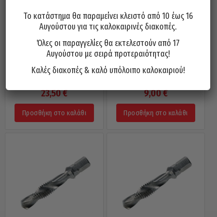
Το κατάστημα θα παραμείνει κλειστό από 10 έως 16
Αυγούστου για τις καλοκαιρινές διακοπές.
Όλες οι παραγγελίες θα εκτελεστούν από 17
Αυγούστου με σειρά προτεραιότητας!
Τρυπανοκολαούζο Μηχανής
Τρυπανοκολαούζο Με
Καλές διακοπές & καλό υπόλοιπο καλοκαιριού!
VOLKEL Γερμανίας HSS-E
Εξαγωνική Κεφαλή 1/4 Μηχανής
(Κοβαλτίου) 3×0.5
VOLKEL Γερμανίας HSS-G 3×0.5
23,50
€
9,00
€
Προσθήκη στο καλάθι
Προσθήκη στο καλάθι