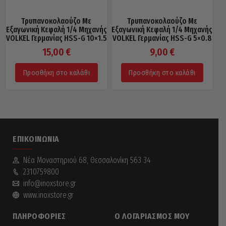
Τρυπανοκολαούζο Με
Τρυπανοκολαούζο Με
Εξαγωνική Κεφαλή 1/4 Μηχανής
Εξαγωνική Κεφαλή 1/4 Μηχανής
VOLKEL Γερμανίας HSS-G 10×1.5
VOLKEL Γερμανίας HSS-G 5×0.8
15,00
€
9,00
€
Προσθήκη στο καλάθι
Προσθήκη στο καλάθι
ΕΠΙΚΟΙΝΩΝΊΑ
Νέα Mοναστηριού 68, Θεσσαλονίκη 563 34
2310759800
info@inoxstore.gr
www.inoxstore.gr
ΠΛΗΡΟΦΟΡΊΕΣ
Ο ΛΟΓΑΡΙΑΣΜΌΣ ΜΟΥ