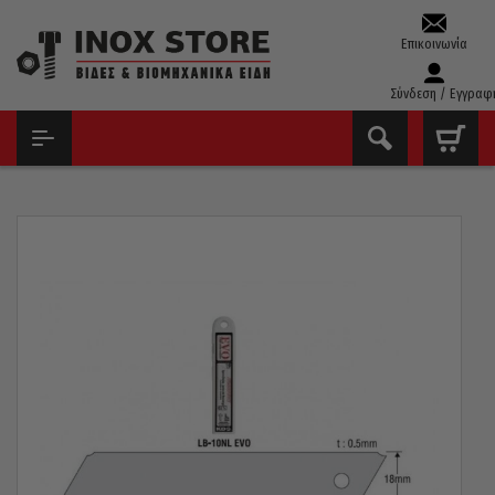
Επικοινωνία
Σύνδεση / Εγγραφ
ΑΡΧΙΚΉ
ΕΡΓΑΛΕΊΑ ΧΕΙΡΌΣ - ΑΝΑΛΏΣΙΜΑ
ΚΌΦΤΕΣ ΜΟΚΈΤΑΣ & ΤΖΑΜΙΏΝ - ΞΎΣΤΡΕΣ
ΛΆΜΕΣ ΑΝΤΑΛΛΑΚΤΙΚΈΣ KDS ΙΑΠΩΝΊΑΣ LB-10NL EVO ΣΕΤ 10 ΤΕΜ. /
ΧΩΡΊΣ ΕΓΚΟΠΈΣ 18MM