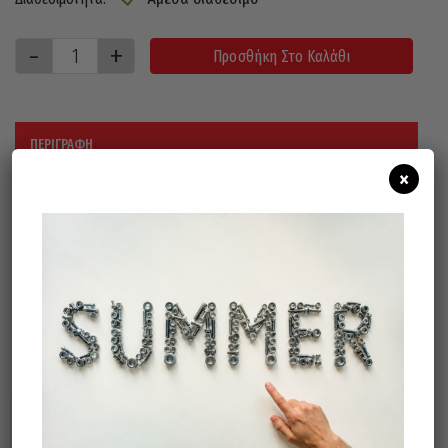
Προσθήκη Στο Καλάθι
ΠΕΡΙΓΡΑΦΉ
×
ΔΙΑΣΤΑΣΕΙΣ : 100x18x0,5mm
ΓΙΑ ΤΟΥΣ ΚΟΦΤΕΣ : L-18,L-17RE,L-17YE &
L32
Σχετικά προϊόντα