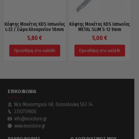
Κόφτης Μοκέτας KDS Ιαπωνίας
Κόφτης Μοκέτας KDS Ιαπωνίας
L-32 / Σώμα Αλουμινίου 18mm
METAL SLIM S-12 9mm
5,80
€
5,00
€
Προσθήκη στο καλάθι
Προσθήκη στο καλάθι
ΕΠΙΚΟΙΝΩΝΊΑ
Νέα Mοναστηριού 68, Θεσσαλονίκη 563 34
2310759800
info@inoxstore.gr
www.inoxstore.gr
ΠΛΗΡΟΦΟΡΊΕΣ
Ο ΛΟΓΑΡΙΑΣΜΌΣ ΜΟΥ